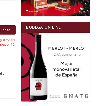
BODEGA ON LINE
uiente
gastroneta
ábado, 16)
do,