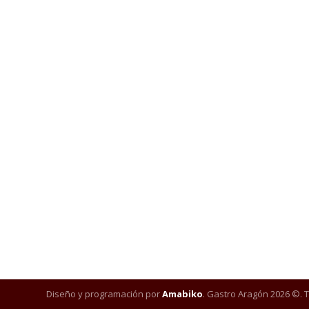
Diseño y programación por
Amabiko
. Gastro Aragón 2026 ©. 