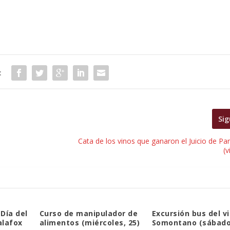
:
Sig
Cata de los vinos que ganaron el Juicio de Pa
(v
Día del
Curso de manipulador de
Excursión bus del v
alafox
alimentos (miércoles, 25)
Somontano (sábado,