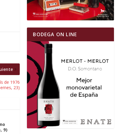
BODEGA ON LINE
uiente
rís de 1976
iernes, 23)
ino
 9)