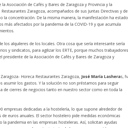
e la Asociación de Cafés y Bares de Zaragoza y Provincia y la
 Restaurantes Zaragoza, acompañados de sus Juntas Directivas y de
 la concentración. De la misma manera, la manifestación ha estad
 los más afectados por la pandemia de la COVID-19 y que acumula
mientos.
los alquileres de los locales. Otra cosa que sería interesante sería
rios y sindicatos, para agilizar los ERTE, porque muchos trabajadore
 el presidente de la Asociación de Cafés y Bares de Zaragoza y
de Zaragoza- Horeca Restaurantes Zaragoza,
José María Lashera
s, h
 asumir los gastos. Y la solución no son préstamos para seguir
da de cierres de negocios tanto en nuestro sector como en toda la
0 empresas dedicadas a la hostelería, lo que supone alrededor de
es de euros anuales. El sector hostelero pide medidas económicas
do la pandemia en las empresas hosteleras. Así, solicitan ayudas