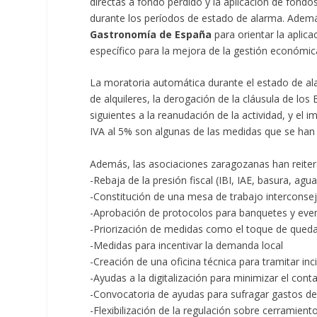
directas a fondo perdido y la aplicación de fon
durante los períodos de estado de alarma. Ademá
Gastronomía de España
para orientar la aplic
específico para la mejora de la gestión económica
La moratoria automática durante el estado de ala
de alquileres, la derogación de la cláusula de lo
siguientes a la reanudación de la actividad, y el
IVA al 5% son algunas de las medidas que se han s
Además, las asociaciones zaragozanas han reite
-Rebaja de la presión fiscal (IBI, IAE, basura, agu
-Constitución de una mesa de trabajo interconsej
-Aprobación de protocolos para banquetes y eve
-Priorización de medidas como el toque de queda
-Medidas para incentivar la demanda local
-Creación de una oficina técnica para tramitar in
-Ayudas a la digitalización para minimizar el cont
-Convocatoria de ayudas para sufragar gastos de
-Flexibilización de la regulación sobre cerramiento