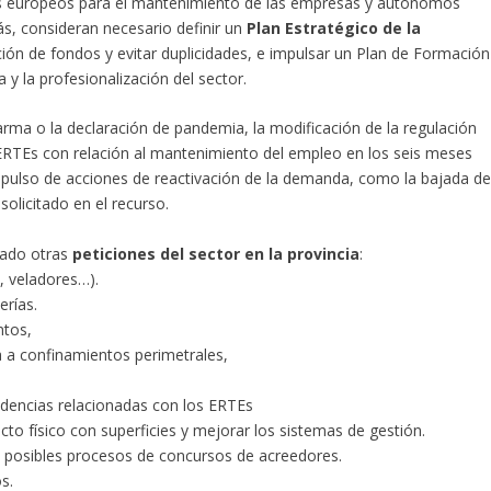
dos europeos para el mantenimiento de las empresas y autónomos
s, consideran necesario definir un
Plan Estratégico de la
ación de fondos y evitar duplicidades, e impulsar un Plan de Formación
 y la profesionalización del sector.
rma o la declaración de pandemia, la modificación de la regulación
s ERTEs con relación al mantenimiento del empleo en los seis meses
 impulso de acciones de reactivación de la demanda, como la bajada de
olicitado en el recurso.
rado otras
peticiones del sector en la provincia
:
a, veladores…).
erías.
ntos,
 a confinamientos perimetrales,
cidencias relacionadas con los ERTEs
acto físico con superficies y mejorar los sistemas de gestión.
 posibles procesos de concursos de acreedores.
s.