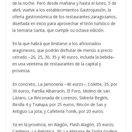
de la noche. Pero desde mañana y hasta el lunes, 5 de
abril, vuelve a los establecimientos Gastropasión, la
oferta gastronómica de los restaurantes zaragozanos,
diseñada en inicio para aprovechar el tirón turístico de
la Semana Santa, que cumple su octava edición.
En la que habrá que limitarse a los aficionados
aragoneses, que podrán disfrutar de menús a precio
cerrado –20, 25, 30, 35 y 40 euros, incluida la bebida–
en una veintena de restaurantes de la capital y
provincia.
En concreto, La Jamonería –40 euros–; Colette, 35; por
30 euros, Parrilla Albarracín, El Foro, Molino de san
Lázaro, La Rinconada de Lorenzo, Sidrería Begiris,
Birolla 4 y Txalupa; por 25 euros, Rincón de Sas y
Antiguo La Jota; y Cafetería Tonik, por 20 euros.
Ya en la provincia, en Alagón, Flash Alagón, 25 euros;
Cariñena, La Rebotica, 30; La Almunia de Doña Godina,