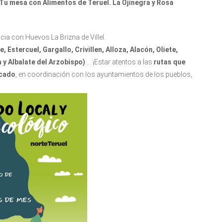
Tu mesa con Alimentos de Teruel. La Ojinegra y Rosa
cia con Huevos La Brizna de Villel.
e, Estercuel, Gargallo, Crivillen, Alloza, Alacón, Oliete,
ea y Albalate del Arzobispo)
… ¡Estar atentos a las
rutas que
rcado
, en coordinación con los ayuntamientos de los pueblos,