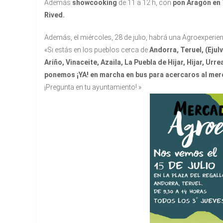
Además
showcooking
de 11 a 12 h, con
pon Aragón en 
Rived.
Además, el miércoles, 28 de julio, habrá una Agroexperien
«Si estás en los pueblos cerca de
Andorra, Teruel, (Ejulv
Ariño, Vinaceite, Azaila, La Puebla de Hijar, Hijar, Urr
ponemos ¡YA! en marcha en bus para acercaros al me
¡Pregunta en tu ayuntamiento! »