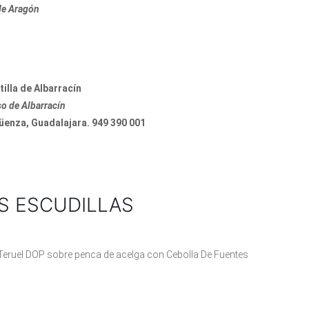
 de Aragón
illa de Albarracín
o de Albarracín
güenza, Guadalajara. 949 390 001
S ESCUDILLAS
Teruel DOP sobre penca de acelga con Cebolla De Fuentes