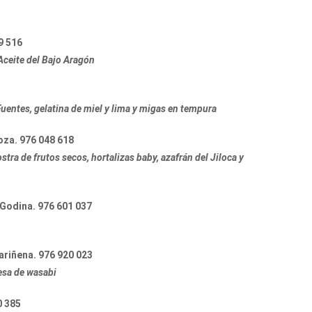
9 516
ceite del Bajo Aragón
entes, gelatina de miel y lima y migas en tempura
oza. 976 048 618
ostra de frutos secos, hortalizas baby, azafrán del Jiloca y
 Godina. 976 601 037
ariñena. 976 920 023
esa de wasabi
0 385