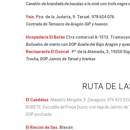
Canelón de brandada de bacalao a la miel con trufa negra
Yaín.
Pza. de la Judería, 9. Teruel. 978 624 076
Costrada de Ternasco de Aragón IGP y huevos
Hospedería El Batán
Ctra comarcal A-1512. Tramacast
Buñuelos de viento con
DOP Aceite del Bajo Aragón y ques
Restaurante El Doncel.
P.º de la Alameda, 3, 19250 Si
Trucha, DOP Jamón de Teruel y hierbas
RUTA DE LA
El Candelas.
Maestro Mingote, 3. Zaragoza. 976 423 025
BURETE. Escudilla de Presa Duroc con teja de Jamón de 
DOP pochada
El Rincón de Sas.
Blasón