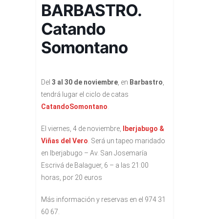
BARBASTRO.
Catando
Somontano
Del
3 al 30 de noviembre
, en
Barbastro
,
tendrá lugar el ciclo de catas
CatandoSomontano
.
El viernes, 4 de noviembre,
Iberjabugo &
Viñas del Vero
.
Será un tapeo maridado
en Iberjabugo – Av. San Josemaría
Escrivá de Balaguer, 6 – a las 21:00
horas, por 20 euros
Más información y reservas en el 974 31
60 67.