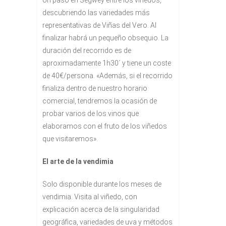
Un paso en Segwey entre los viñedos,
descubriendo las variedades más
representativas de Viñas del Vero. Al
finalizar habrá un pequeño obsequio. La
duración del recorrido es de
aproximadamente 1h30´ y tiene un coste
de 40€/persona. «Además, si el recorrido
finaliza dentro de nuestro horario
comercial, tendremos la ocasión de
probar varios de los vinos que
elaboramos con el fruto de los viñedos
que visitaremos».
El arte de la vendimia
Solo disponible durante los meses de
vendimia. Visita al viñedo, con
explicación acerca de la singularidad
geográfica, variedades de uva y métodos