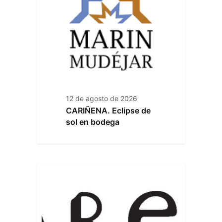
12 de agosto de 2026
CARIÑENA. Eclipse de
sol en bodega