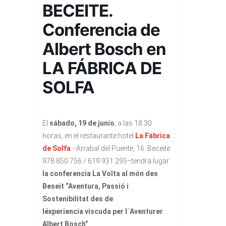
BECEITE.
Conferencia de
Albert Bosch en
LA FÁBRICA DE
SOLFA
El
sábado, 19 de junio
, a las 18:30
horas, en el restaurante hotel
La Fábrica
de Solfa
−Arrabal del Puente, 16. Beceite
978 850 756 / 619 931 295−tendrá lugar
la conferencia La Volta al món des
Beseit “Aventura, Passió i
Sostenibilitat des de
léxperiencia viscuda per l´Aventurer
Albert Bosch”
.