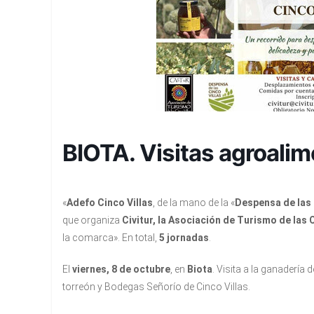
BIOTA. Visitas agroalim
«
Adefo Cinco Villas
, de la mano de la «
Despensa de las 
que organiza
Civitur, la Asociación de Turismo de las 
la comarca». En total,
5 jornadas
.
El
viernes, 8 de octubre
, en
Biota
. Visita a la ganadería 
torreón y Bodegas Señorío de Cinco Villas.