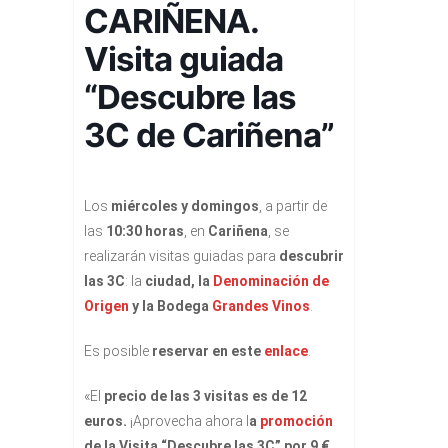
CARIÑENA.
Visita guiada
“Descubre las
3C de Cariñena”
Los
miércoles y domingos
, a partir de
las
10:30 horas
, en
Cariñena
, se
realizarán visitas guiadas para
descubrir
las 3C
: la
ciudad, la
Denominación de
Origen
y la Bodega
Grandes Vinos
.
Es posible
reservar en este
enlace
.
«El
precio de las 3 visitas es de 12
euros.
¡Aprovecha ahora l
a
promoción
de la Visita “Descubre las 3C” por 9 €