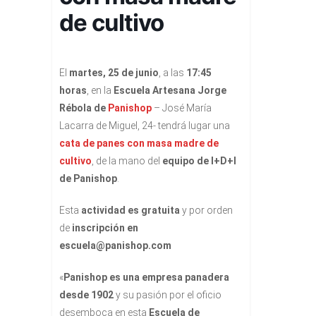
de cultivo
El
martes, 25 de junio
, a las
17:45
horas
, en la
Escuela Artesana Jorge
Rébola de
Panishop
– José María
Lacarra de Miguel, 24- tendrá lugar una
cata de panes con masa madre de
cultivo
, de la mano del
equipo de I+D+I
de Panishop
.
Esta
actividad es gratuita
y por orden
de
inscripción en
escuela@panishop.com
«
Panishop es una empresa panadera
desde 1902
y su pasión por el oficio
desemboca en esta
Escuela de