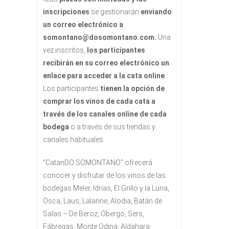
inscripciones
se gestionarán
enviando
un correo electrónico a
somontano@dosomontano.com.
Una
vez inscritos,
los participantes
recibirán en su correo electrónico un
enlace para acceder a la cata online
.
Los participantes
tienen la opción de
comprar los vinos de cada cata a
través de los canales online de cada
bodega
o a través de sus tiendas y
canales habituales.
“CatanDO SOMONTANO” ofrecerá
conocer y disfrutar de los vinos de las
bodegas Meler, Idrias, El Grillo y la Luna,
Osca, Laus, Lalanne, Alodia, Batán de
Salas – De Beroz, Obergo, Sers,
Fábregas, Monte Odina, Aldahara,