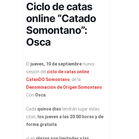
Ciclo de catas
online “Catado
Somontano”:
Osca
El
jueves, 10 de septiembre
nueva
sesión del
ciclo de catas
online
CatanDO Somontano
,
de la
Denominación de Origen Somontano
.
Con
Osca.
Cada
quince días
tendrán lugar estas
citas,
los jueves a las 20:00 horas y de
forma gratuita
.
«Las
plazas son limitadas y las