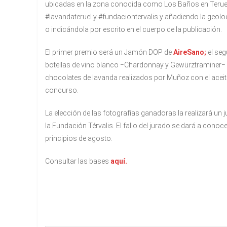
ubicadas en la zona conocida como Los Baños en Teruel y
#lavandateruel y #fundaciontervalis y añadiendo la geolo
o indicándola por escrito en el cuerpo de la publicación.
El primer premio será un Jamón DOP de
AireSano;
el seg
botellas de vino blanco −Chardonnay y Gewürztraminer−
chocolates de lavanda realizados por Muñoz con el aceit
concurso.
La elección de las fotografías ganadoras la realizará u
la Fundación Térvalis. El fallo del jurado se dará a cono
principios de agosto.
Consultar las bases
aquí.