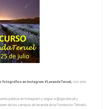
 fotográfico en Instagram #LavandaTeruel,
con este
uenta pública en Instagram y seguir a @igersteruel y
seen de los campos de lavanda de la Fundación Térvalis,