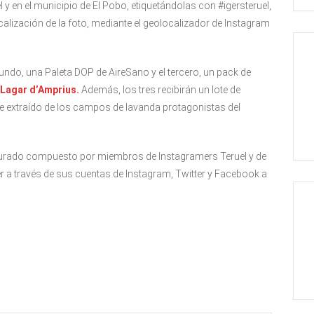
 en el municipio de El Pobo, etiquetándolas con #igersteruel,
calización de la foto, mediante el geolocalizador de Instagram
undo, una Paleta DOP de AireSano y el tercero, un pack de
Lagar d’Amprius.
Además, los tres recibirán un lote de
e extraído de los campos de lavanda protagonistas del
n jurado compuesto por miembros de Instagramers Teruel y de
cer a través de sus cuentas de Instagram, Twitter y Facebook a