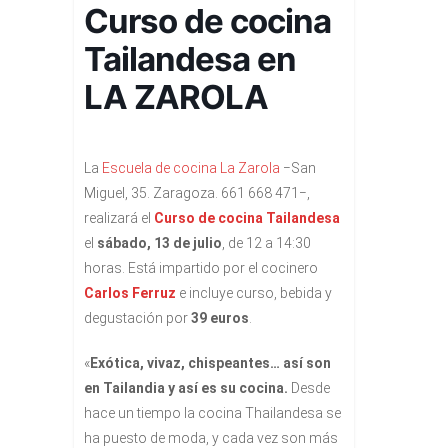
Curso de cocina
Tailandesa en
LA ZAROLA
La
Escuela de cocina La Zarola
−San
Miguel, 35. Zaragoza. 661 668 471−,
realizará el
Curso de cocina Tailandesa
el
sábado, 13 de julio
, de
12 a 14:30
horas
. Está impartido por el cocinero
Carlos Ferruz
e incluye curso, bebida y
degustación por
39 euros
.
«
Exótica, vivaz, chispeantes… así son
en Tailandia y así es su cocina.
Desde
hace un tiempo la cocina Thailandesa se
ha puesto de moda, y cada vez son más