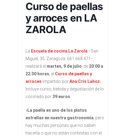
Curso de paellas
y arroces en LA
ZAROLA
La
Escuela de cocina La Zarola
−San
Miguel, 35. Zaragoza. 661 668 471−,
realizará el
martes, 9 de julio
, de
20:00 a
22:30 horas
, el
Curso de paellas y
arroces
impartido por
Ana Cris Lahoz.
Incluye curso, bebida y degustación de lo
cocinado por
39 euros
.
«
La paella es uno de los platos
estrellas en nuestra gastronomía
, pero
hay muchas personas que no saben
hacerla o que no están contestas con el