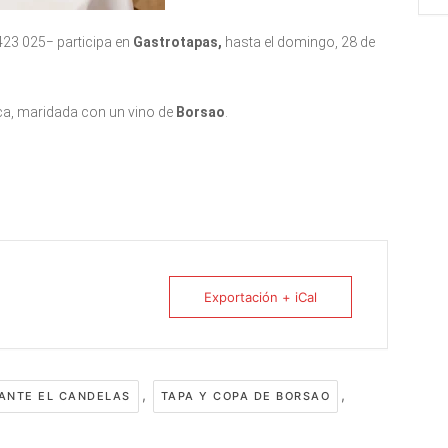
423 025− participa en
Gastrotapas
,
hasta el domingo, 28 de
aca, maridada con un vino de
Borsao
.
Exportación + iCal
,
,
ANTE EL CANDELAS
TAPA Y COPA DE BORSAO