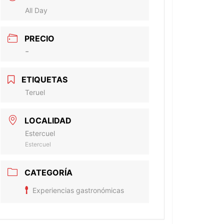
All Day
PRECIO
-
ETIQUETAS
Teruel
LOCALIDAD
Estercuel
Estercuel
CATEGORÍA
Experiencias gastronómicas