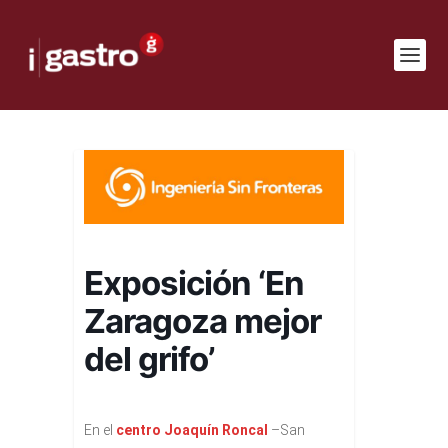
Exposición ‘En
Zaragoza mejor
del grifo’
En el
centro Joaquín Roncal
–San