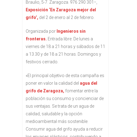
Braulio, 5-7. Zaragoza. 976 290 301−,
Exposición ‘En Zaragoza mejor del
grifo’,
del 2 de enero al 2 de febrero.
Organizada por
Ingenieros sin
fronteras.
Entrada libre. De lunes a
viernes de 18 a 21 horas y sábados de 11
a 13.30 y de 18 a 21 horas. Domingos y
festivos cerrado.
«El principal objetivo de esta campaña es
poner en valor la calidad del
agua del
grifo de Zaragoza,
fomentar entre la
población su consumo y concienciar de
sus ventajas. Se trata de un agua de
calidad, saludable y la opción
medioambiental más sostenible.
Consumir agua del grifo ayuda a reducir
los envases plásticos, contribuyendo a