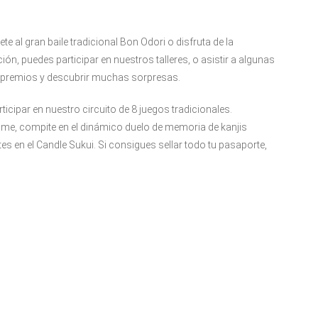
e al gran baile tradicional Bon Odori o disfruta de la
ión, puedes participar en nuestros talleres, o asistir a algunas
r premios y descubrir muchas sorpresas.
ticipar en nuestro circuito de 8 juegos tradicionales.
mame, compite en el dinámico duelo de memoria de kanjis
es en el Candle Sukui. Si consigues sellar todo tu pasaporte,