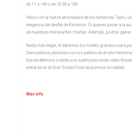
de 11 a 14h y de 16:30 a 19h
Vibra con la fuerza atronadora de los tambores Taiko, únet
elegancia del desfile de Kimonos. Si quieres pasar a la acc
de nuestras interesantes charlas. Además, podrás gana
Nada más llegar, te daremos tus tickets gratuitos para par
Demuestra tu destreza con los palillos en el reto Hashi
Karuta Memory o tienta a la suerte pescando velas flotant
entrarás en el Gran Sorteo Final de premios increíbles.
Más info