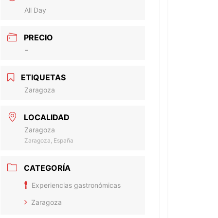
All Day
PRECIO
-
ETIQUETAS
Zaragoza
LOCALIDAD
Zaragoza
Zaragoza, España
CATEGORÍA
Experiencias gastronómicas
Zaragoza