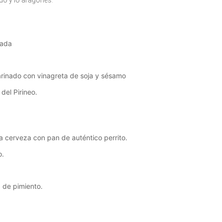
do y lo aragonés:
rada
inado con vinagreta de soja y sésamo
del Pirineo.
a cerveza con pan de auténtico perrito.
o.
 de pimiento.