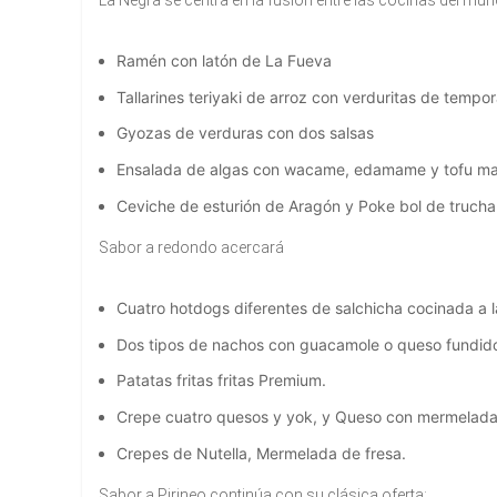
La Negra se centra en la fusión entre las cocinas del mun
Ramén con latón de La Fueva
Tallarines teriyaki de arroz con verduritas de tempo
Gyozas de verduras con dos salsas
Ensalada de algas con wacame, edamame y tofu mar
Ceviche de esturión de Aragón y Poke bol de trucha 
Sabor a redondo acercará
Cuatro hotdogs diferentes de salchicha cocinada a l
Dos tipos de nachos con guacamole o queso fundid
Patatas fritas fritas Premium.
Crepe cuatro quesos y yok, y Queso con mermelada
Crepes de Nutella, Mermelada de fresa.
Sabor a Pirineo continúa con su clásica oferta: