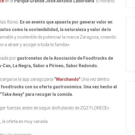
ce
en el
Parque Grande José Antonio Labordeta
. El horario
las flores.
Es un evento que apuesta por generar valor en
utos como la sostenibilidad, la naturaleza y valor de lo
 amable y sostenible de potenciar la marca Zaragoza, creando
 a atraer y acoger a toda la familia».
rmada por
gastronetas de la Asociación de Foodtrucks de
n-Can, La Negra, Sabor a Pirineo, Sabor Redondo.
scargarse la app zaragozana
“
Marchando
”
.Una vez dentro
 foodtrucks con su oferta gastronómica. Una vez hecho el
 “Take Away” para recoger la comida.
ger fuerzas antes de seguir disfrutando de ZGZ FLORECE».
 la oferta es muy variada.