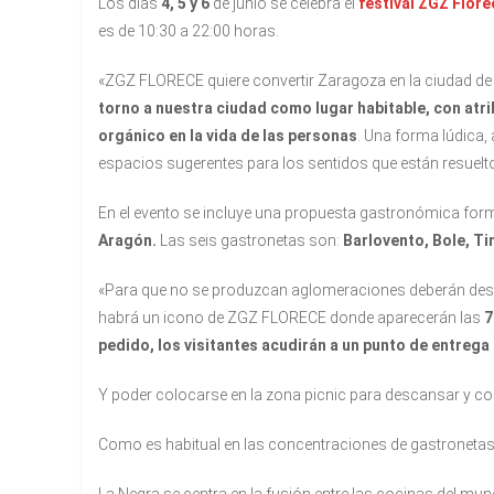
Los días
4, 5 y 6
de junio se celebra el
festival ZGZ Flore
es de 10:30 a 22:00 horas.
«ZGZ FLORECE quiere convertir Zaragoza en la ciudad de 
torno a nuestra ciudad como lugar habitable, con atrib
orgánico en la vida de las personas
. Una forma lúdica,
espacios sugerentes para los sentidos que están resueltos
En el evento se incluye una propuesta gastronómica fo
Aragón.
Las seis gastronetas son:
Barlovento, Bole, Ti
«Para que no se produzcan aglomeraciones deberán de
habrá un icono de ZGZ FLORECE donde aparecerán las
7
pedido, los visitantes acudirán a un punto de entrega
Y poder colocarse en la zona picnic para descansar y co
Como es habitual en las concentraciones de gastronetas,