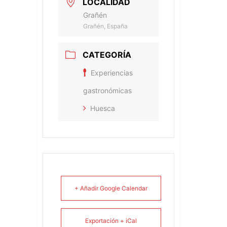
LOCALIDAD
Grañén
Grañén, España
CATEGORÍA
Experiencias
gastronómicas
Huesca
+ Añadir Google Calendar
Exportación + iCal