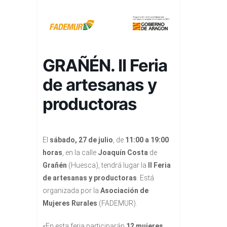
GRAÑÉN. II Feria
de artesanas y
productoras
El
sábado, 27 de julio
, de
11:00 a 19:00
horas
, en la calle
Joaquín Costa
de
Grañén
(Huesca), tendrá lugar la
II Feria
de artesanas y productoras
. Está
organizada por la
Asociación de
Mujeres Rurales
(FADEMUR).
«En esta feria participarán
12 mujeres