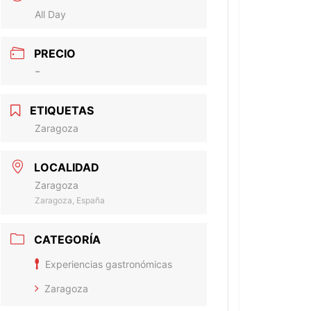
All Day
PRECIO
-
ETIQUETAS
Zaragoza
LOCALIDAD
Zaragoza
Zaragoza, España
CATEGORÍA
Experiencias gastronómicas
Zaragoza