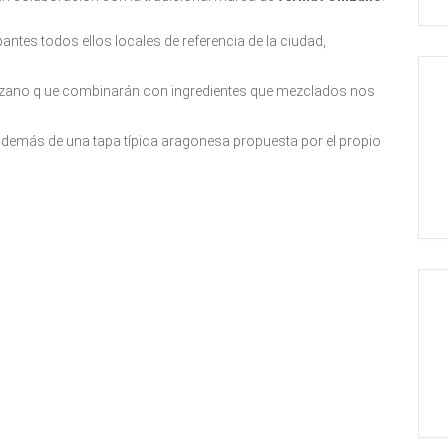
antes todos ellos locales de referencia de la ciudad,
Cinzano q ue combinarán con ingredientes que mezclados nos
emás de una tapa típica aragonesa propuesta por el propio
.