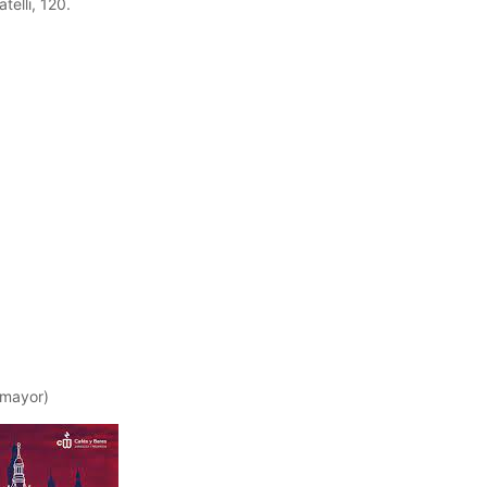
elli, 120.
amayor)