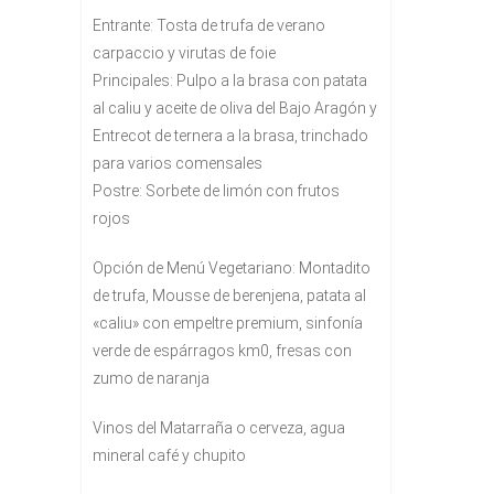
Entrante: Tosta de trufa de verano
carpaccio y virutas de foie
Principales: Pulpo a la brasa con patata
al caliu y aceite de oliva del Bajo Aragón y
Entrecot de ternera a la brasa, trinchado
para varios comensales
Postre: Sorbete de limón con frutos
rojos
Opción de Menú Vegetariano: Montadito
de trufa, Mousse de berenjena, patata al
«caliu» con empeltre premium, sinfonía
verde de espárragos km0, fresas con
zumo de naranja
Vinos del Matarraña o cerveza, agua
mineral café y chupito