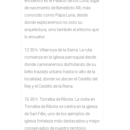
encuentro es el Palacio de los Luna, lugar
de nacimiento de Benedicto XIII, más
conocido como Papa Luna, desde
donde explicaremos no solo su
arquitectura, sino también el entorno que
lo envuelve.
12.30 h. Villarroya de la Sierra.
La ruta
comienza en la iglesia parroquial desde
donde caminaremos disfrutando de su
bello trazado urbano hasta lo alto de la
localidad, donde se ubican el Castillo del
Rey y el Castillo de la Reina.
16.30 h. Torralba de Ribota.
La visita en
Torralba de Ribota se centra en la iglesia
de San Félix, uno de los ejemplos de
iglesia fortaleza más destacados y mejor
conservados de nuestro territorio.