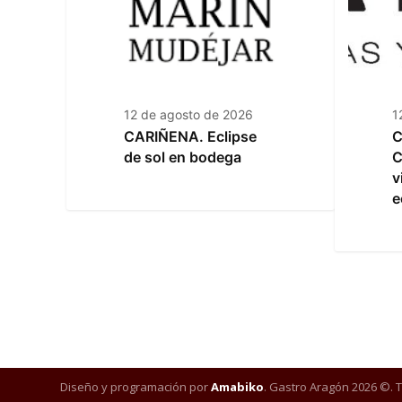
12 de agosto de 2026
1
CARIÑENA. Eclipse
C
de sol en bodega
C
v
e
Diseño y programación por
Amabiko
. Gastro Aragón 2026 ©. 