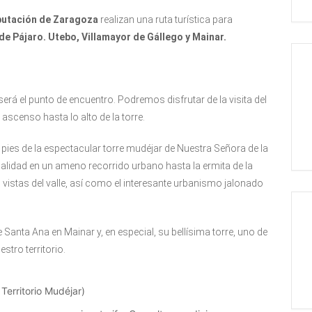
putación de Zaragoza
realizan una ruta turística para
 de Pájaro. Utebo, Villamayor de Gállego y Mainar.
rá el punto de encuentro. Podremos disfrutar de la visita del
 ascenso hasta lo alto de la torre.
 pies de la espectacular torre mudéjar de Nuestra Señora de la
ocalidad en un ameno recorrido urbano hasta la ermita de la
 vistas del valle, así como el interesante urbanismo jalonado
e Santa Ana en Mainar y, en especial, su bellísima torre, uno de
tro territorio.
Territorio Mudéjar)