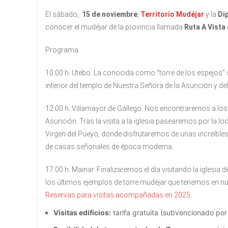
El sábado,
15 de noviembre
,
Territorio Mudéjar
y la
Di
conocer el mudéjar de la provincia llamada
Ruta A Vista
Programa.
10.00 h. Utebo.
La conocida como “torre de los espejos” se
interior del templo de Nuestra Señora de la Asunción y del
12.00 h. Villamayor de Gállego.
Nos encontraremos
a los
Asunción. Tras la visita a la iglesia pasearemos por la l
Virgen del Pueyo, donde disfrutaremos de unas increíbles
de casas señoriales de época moderna.
17.00 h. Mainar.
Finalizaremos el día visitando la iglesia d
los últimos ejemplos de torre mudéjar que tenemos en nues
Reservas para visitas acompañadas en 2025.
Visitas edificios:
tarifa gratuita (subvencionado por 