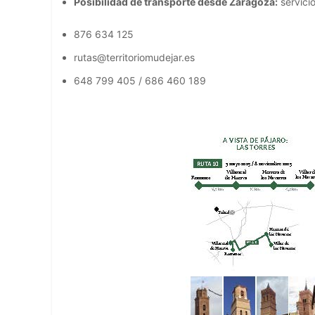
Posibilidad de transporte desde Zaragoza:
servicio
876 634 125
rutas@territoriomudejar.es
648 799 405 / 686 460 189