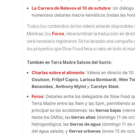
La Carrera de Relevos el 10 de octubre
: Un diálogo
numerosos debates macro-temáticos (todas las hor
Todos los contenidos de los vídeos estarán disponibles de
Mientras, los
Foros
, retransmitirán la traducción en di
será necesario registrarse. Se ha lanzado una campaña 
los proyectos que Slow Food lleva a cabo en todo el mu
También en Terra Madre Salone del Gusto:
Charlas sobre el alimento
: Vídeos en directo de 10
Goulson
,
Fritjof Capra
,
Larissa Bombardi
,
Wen Tie
Benavides
,
Anthony Myint
y
Carolyn Steel
.
Foros
: Debates entre los delegados de Slow Food q
Terra Madre entre las 9am y las 5pm, permitiendo as
principal es los ecosistemas: las
tierras bajas
(vierne
hasta los OMGs; las
tierras altas
(domingo 11 de octu
hidrogeológica; las
tierras de agua
(domingo 11 de o
del agua salada; y
tierras urbanas
(lunes 12 de oct