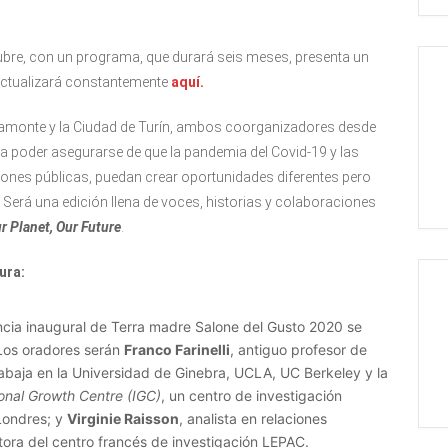
ubre, con un programa, que durará seis meses, presenta un
e actualizará constantemente
aquí.
 Piamonte y la Ciudad de Turín, ambos coorganizadores desde
 poder asegurarse de que la pandemia del Covid-19 y las
uniones públicas, puedan crear oportunidades diferentes pero
 Será una edición llena de voces, historias y colaboraciones
r Planet, Our Future
.
ura:
ncia inaugural de Terra madre Salone del Gusto 2020 se
 Los oradores serán
Franco Farinelli
, antiguo profesor de
rabaja en la Universidad de Ginebra, UCLA, UC Berkeley y la
ional Growth Centre (IGC)
, un centro de investigación
Londres; y
Virginie Raisson
, analista en relaciones
ctora del centro francés de investigación LEPAC.