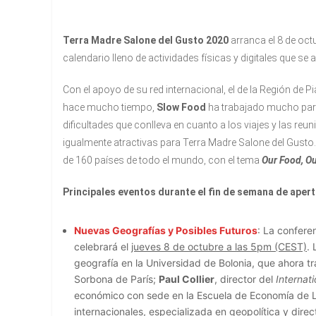
Terra Madre Salone del Gusto 2020
arranca el 8 de oct
calendario lleno de actividades físicas y digitales que s
Con el apoyo de su red internacional, el de la Región de
hace mucho tiempo,
Slow Food
ha trabajado mucho para
dificultades que conlleva en cuanto a los viajes y las re
igualmente atractivas para Terra Madre Salone del Gusto.
de 160 países de todo el mundo, con el tema
Our Food, Ou
Principales eventos durante el fin de semana de apert
Nuevas Geografías y Posibles Futuros
: La confere
celebrará el
jueves 8 de octubre a las 5pm (CEST)
.
geografía en la Universidad de Bolonia, que ahora t
Sorbona de París;
Paul Collier
, director del
Internat
económico con sede en la Escuela de Economía de 
internacionales, especializada en geopolítica y dire