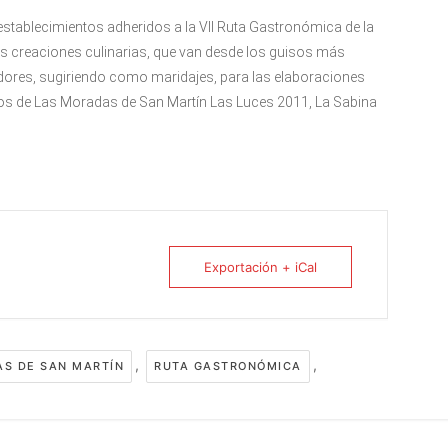
establecimientos adheridos a la VII Ruta Gastronómica de la
es creaciones culinarias, que van desde los guisos más
dores, sugiriendo como maridajes, para las elaboraciones
nos de Las Moradas de San Martín Las Luces 2011, La Sabina
Exportación + iCal
,
,
S DE SAN MARTÍN
RUTA GASTRONÓMICA