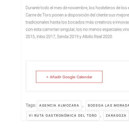
Durante todo el mes de noviembre, los hosteleros de los 
Carne de Toro ponen a disposición del cliente sus mejor
tradicionales hasta los bocados más creativos e innova
con esta carne tan singular, los no menos especiales vi
2015, Initio 2017, Senda 2019 y Albillo Real 2020.
+ Añadir Google Calendar
Tags:
,
AGENCIA ALMOZARA
BODEGA LAS MORADA
,
VI RUTA GASTRONÓMICA DEL TORO
ZARAGOZA