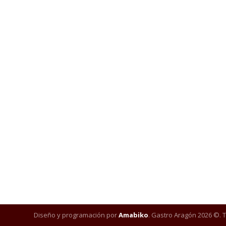
Diseño y programación por
Amabiko
. Gastro Aragón 2026 ©. 