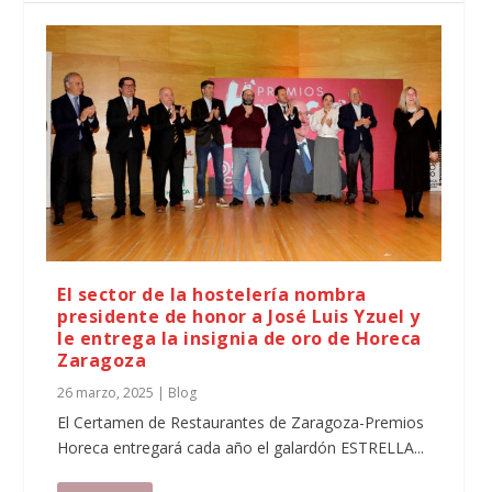
El sector de la hostelería nombra
presidente de honor a José Luis Yzuel y
le entrega la insignia de oro de Horeca
Zaragoza
26 marzo, 2025
|
Blog
El Certamen de Restaurantes de Zaragoza-Premios
Horeca entregará cada año el galardón ESTRELLA...