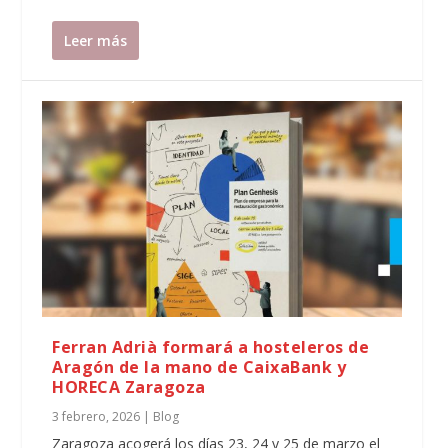
Leer más
Ferran Adrià formará a hosteleros de
Aragón de la mano de CaixaBank y
HORECA Zaragoza
3 febrero, 2026
|
Blog
Zaragoza acogerá los días 23, 24 y 25 de marzo el