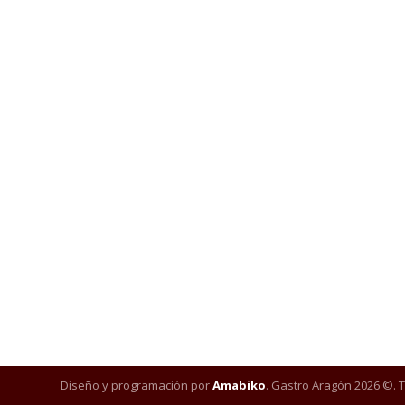
Diseño y programación por
Amabiko
. Gastro Aragón 2026 ©. 