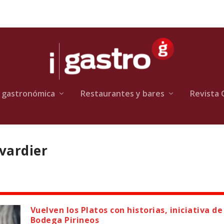
 gastronómica
Restaurantes y bares
Revista 
vardier
Vuelven los Platos con historias, iniciativa de
Bodega Pirineos