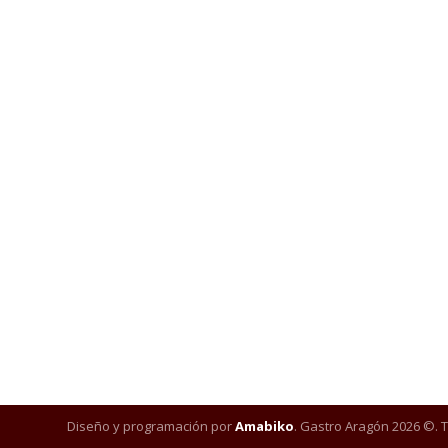
Diseño y programación por
Amabiko
. Gastro Aragón 2026 ©. 