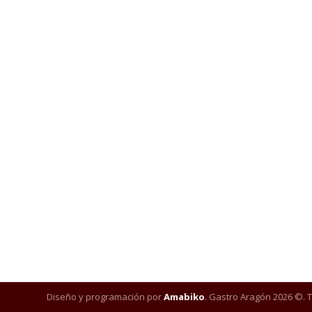
Diseño y programación por
Amabiko
. Gastro Aragón 2026 ©. 