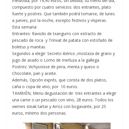
mediodía, por 14,90 euros, sin bebida, su menú del día,
compuesto por cuatro servicios: dos entrantes, plato
fuerte y postres. Que también podrá tomarse, de lunes
a jueves, por la noche, excepto festivos y vísperas.
Esta semana:
Entrantes: Raviolis de txangurro con estracto de
pescado de roca y Trinxat de patata con estofado de
boletus y manitas.
Segundos a elegir: Secreto ibérico ,mostaza de grano y
jugo de asado o Lomo de merluza a la gallega.
Postres: Vichysoisse de pera, menta y queso o
Chocolate, pan y aceite.
Además, Opción exprés, que consta de dos platos,
caña o copa de vino, por 10 euros.
TAMBIÉN, Menu degustación de tres entrantes a elegir
una carne o un pescado con vino, 28 euros. Todos los
viernes steak tartar y Arroz con bogavante, por 25
euros, mínimo dos personas.