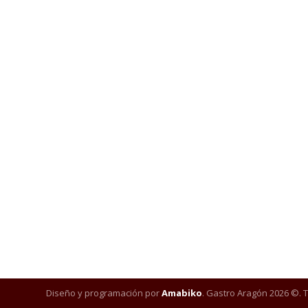
Diseño y programación por
Amabiko
. Gastro Aragón 2026 ©. 