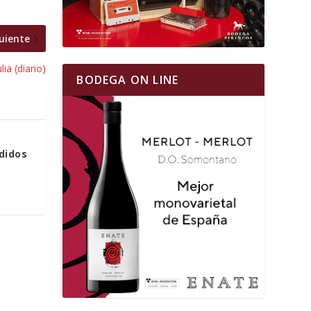
uiente
ia (diario)
BODEGA ON LINE
rdidos