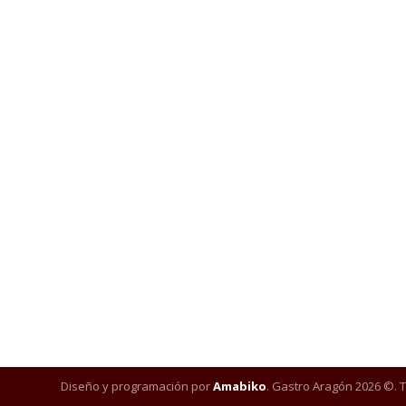
Diseño y programación por
Amabiko
. Gastro Aragón 2026 ©. 