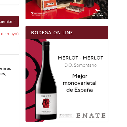
uiente
BODEGA ON LINE
5 de mayo)
 vinos
es,