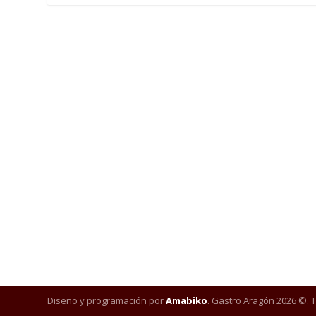
Diseño y programación por
Amabiko
. Gastro Aragón 2026 ©. 