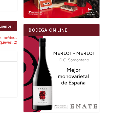
uiente
BODEGA ON LINE
 TomeVinos
(jueves, 2)