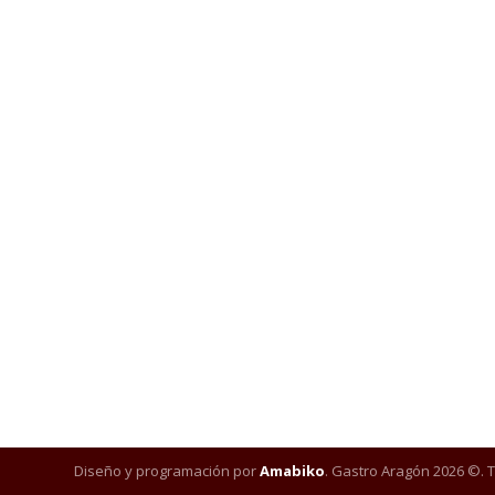
Diseño y programación por
Amabiko
. Gastro Aragón 2026 ©. 