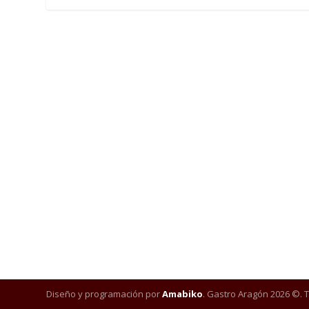
Diseño y programación por
Amabiko
. Gastro Aragón 2026 ©. 