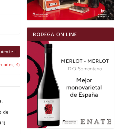
BODEGA ON LINE
uiente
martes, 4)
.
o de
31)