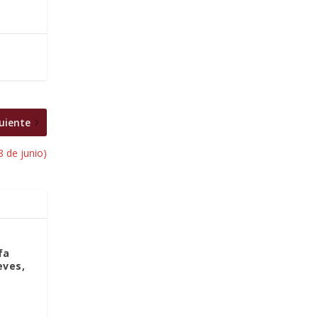
uiente
8 de junio)
fa
eves,