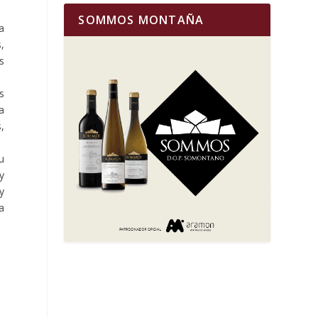
SOMMOS MONTAÑA
a
,
as
s
a
,
u
y
y
a