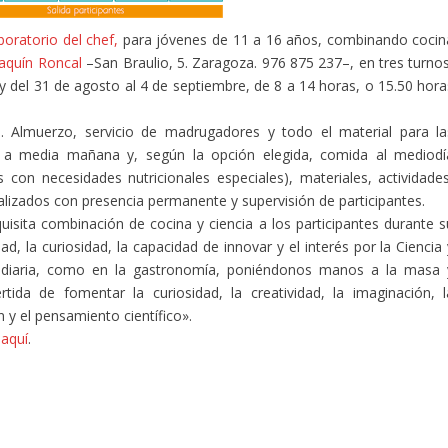
aboratorio del chef,
para jóvenes de 11 a 16 años, combinando cocin
oaquín Roncal
–San Braulio, 5. Zaragoza. 976 875 237–, en tres turnos
io y del 31 de agosto al 4 de septiembre, de 8 a 14 horas, o 15.50 hor
 Almuerzo, servicio de madrugadores y todo el material para la
ié a media mañana y, según la opción elegida, comida al mediodí
con necesidades nutricionales especiales), materiales, actividades
lizados con presencia permanente y supervisión de participantes.
isita combinación de cocina y ciencia a los participantes durante s
, la curiosidad, la capacidad de innovar y el interés por la Ciencia 
a diaria, como en la gastronomía, poniéndonos manos a la masa 
ida de fomentar la curiosidad, la creatividad, la imaginación, l
 y el pensamiento científico».
aquí
.