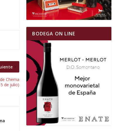
BODEGA ON LINE
uiente
ga de Chema
 5 de julio)
ina