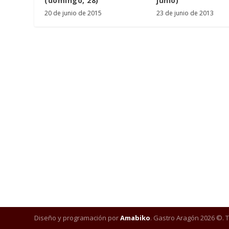
(domingo, 28)
junio)
20 de junio de 2015
23 de junio de 2013
Diseño y programación por
Amabiko
. Gastro Aragón 2026 ©. 