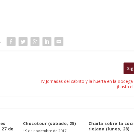
:
Sig
IV Jornadas del cabrito y la huerta en la Bode
(hasta el
les
Chocotour (sábado, 25)
Charla sobre la coc
y 27 de
riojana (lunes, 28)
19 de noviembre de 2017