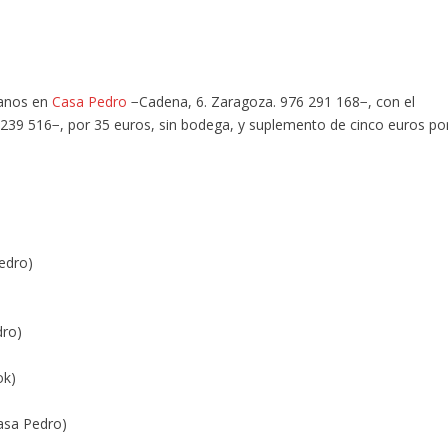
manos en
Casa Pedro
−Cadena, 6. Zaragoza. 976 291 168−, con el
239 516−, por 35 euros, sin bodega, y suplemento de cinco euros po
edro)
dro)
ok)
asa Pedro)