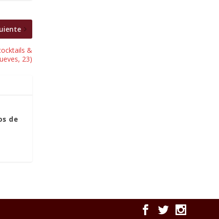
uiente
ocktails &
ueves, 23)
os de
)