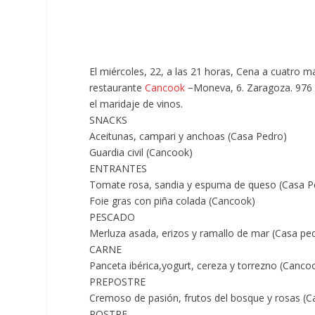
El miércoles, 22, a las 21 horas, Cena a cuatro 
restaurante
Cancook
−Moneva, 6. Zaragoza. 976 
el maridaje de vinos.
SNACKS
Aceitunas, campari y anchoas (Casa Pedro)
Guardia civil (Cancook)
ENTRANTES
Tomate rosa, sandia y espuma de queso (Casa P
Foie gras con piña colada (Cancook)
PESCADO
Merluza asada, erizos y ramallo de mar (Casa pe
CARNE
Panceta ibérica,yogurt, cereza y torrezno (Canco
PREPOSTRE
Cremoso de pasión, frutos del bosque y rosas (C
POSTRE