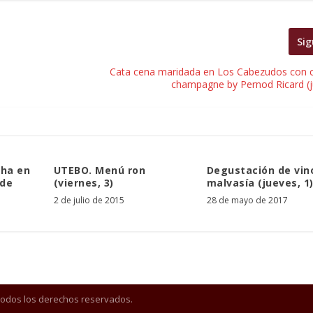
Sig
Cata cena maridada en Los Cabezudos con c
champagne by Pernod Ricard (j
cha en
UTEBO. Menú ron
Degustación de vin
 de
(viernes, 3)
malvasía (jueves, 1
2 de julio de 2015
28 de mayo de 2017
Todos los derechos reservados.