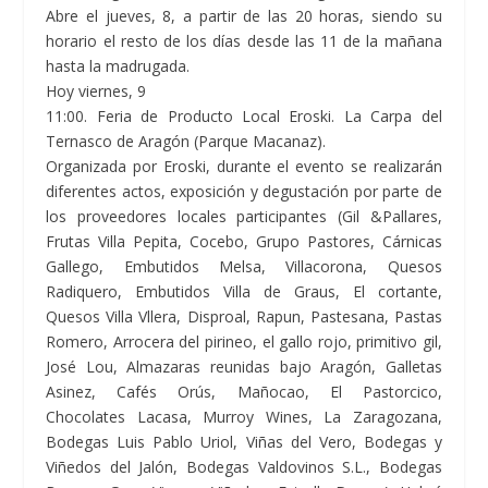
Abre el jueves, 8, a partir de las 20 horas, siendo su
horario el resto de los días desde las 11 de la mañana
hasta la madrugada.
Hoy viernes, 9
11:00. Feria de Producto Local Eroski. La Carpa del
Ternasco de Aragón (Parque Macanaz).
Organizada por Eroski, durante el evento se realizarán
diferentes actos, exposición y degustación por parte de
los proveedores locales participantes (Gil &Pallares,
Frutas Villa Pepita, Cocebo, Grupo Pastores, Cárnicas
Gallego, Embutidos Melsa, Villacorona, Quesos
Radiquero, Embutidos Villa de Graus, El cortante,
Quesos Villa Vllera, Disproal, Rapun, Pastesana, Pastas
Romero, Arrocera del pirineo, el gallo rojo, primitivo gil,
José Lou, Almazaras reunidas bajo Aragón, Galletas
Asinez, Cafés Orús, Mañocao, El Pastorcico,
Chocolates Lacasa, Murroy Wines, La Zaragozana,
Bodegas Luis Pablo Uriol, Viñas del Vero, Bodegas y
Viñedos del Jalón, Bodegas Valdovinos S.L., Bodegas