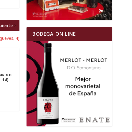
uiente
BODEGA ON LINE
(jueves, 4)
as en
 14)