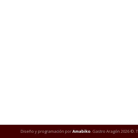
Diseño y programación por
Amabiko
. Gastro Aragón 2026 ©. 