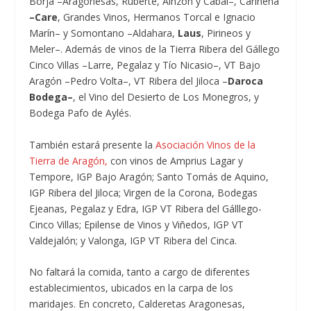
Borja –Aragonesas, Ruberte, Ainzón y Cabal–, Cariñena
–Care
, Grandes Vinos, Hermanos Torcal e Ignacio
Marín– y Somontano –Aldahara,
Laus
, Pirineos y
Meler–. Además de vinos de la Tierra Ribera del Gállego
Cinco Villas –Larre, Pegalaz y Tío Nicasio–, VT Bajo
Aragón –Pedro Volta–, VT Ribera del Jiloca –
Daroca
Bodega–
, el Vino del Desierto de Los Monegros, y
Bodega Pafo de Aylés.
También estará presente la
Asociación Vinos de la
Tierra de Aragón,
con vinos de Amprius Lagar y
Tempore, IGP Bajo Aragón; Santo Tomás de Aquino,
IGP Ribera del Jiloca; Virgen de la Corona, Bodegas
Ejeanas, Pegalaz y Edra, IGP VT Ribera del Gálllego-
Cinco Villas; Epilense de Vinos y Viñedos, IGP VT
Valdejalón; y Valonga, IGP VT Ribera del Cinca.
No faltará la comida, tanto a cargo de diferentes
establecimientos, ubicados en la carpa de los
maridajes. En concreto, Calderetas Aragonesas,