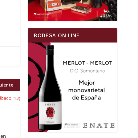
BODEGA ON LINE
uiente
sábado, 13)
 en