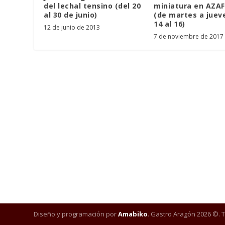
del lechal tensino (del 20
miniatura en AZA
al 30 de junio)
(de martes a jueve
14 al 16)
12 de junio de 2013
7 de noviembre de 2017
Diseño y programación por
Amabiko
. Gastro Aragón 2026 ©. 