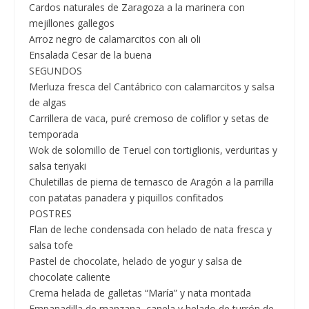
Cardos naturales de Zaragoza a la marinera con
mejillones gallegos
Arroz negro de calamarcitos con ali oli
Ensalada Cesar de la buena
SEGUNDOS
Merluza fresca del Cantábrico con calamarcitos y salsa
de algas
Carrillera de vaca, puré cremoso de coliflor y setas de
temporada
Wok de solomillo de Teruel con tortiglionis, verduritas y
salsa teriyaki
Chuletillas de pierna de ternasco de Aragón a la parrilla
con patatas panadera y piquillos confitados
POSTRES
Flan de leche condensada con helado de nata fresca y
salsa tofe
Pastel de chocolate, helado de yogur y salsa de
chocolate caliente
Crema helada de galletas “María” y nata montada
Empanadilla de manzana, canela y helado de turrón de