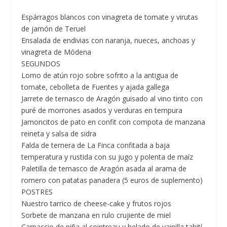
Espárragos blancos con vinagreta de tomate y virutas
de jamón de Teruel
Ensalada de endivias con naranja, nueces, anchoas y
vinagreta de Módena
SEGUNDOS
Lomo de atún rojo sobre sofrito a la antigua de
tomate, cebolleta de Fuentes y ajada gallega
Jarrete de ternasco de Aragón guisado al vino tinto con
puré de morrones asados y verduras en tempura
Jamoncitos de pato en confit con compota de manzana
reineta y salsa de sidra
Falda de ternera de La Finca confitada a baja
temperatura y rustida con su jugo y polenta de maíz
Paletilla de ternasco de Aragón asada al arama de
romero con patatas panadera (5 euros de suplemento)
POSTRES
Nuestro tarrico de cheese-cake y frutos rojos
Sorbete de manzana en rulo crujiente de miel
Carpaccio de piña al cointreau y helado de vainilla tahití