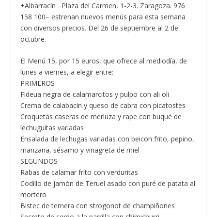
+Albarracín −Plaza del Carmen, 1-2-3. Zaragoza. 976
158 100− estrenan nuevos menús para esta semana
con diversos precios. Del 26 de septiembre al 2 de
octubre.
El
Menú 15, por 15 euros,
que ofrece al mediodía, de
lunes a viernes, a elegir entre:
PRIMEROS
Fideua negra de calamarcitos y pulpo con ali oli
Crema de calabacín y queso de cabra con picatostes
Croquetas caseras de merluza y rape con buqué de
lechuguitas variadas
Ensalada de lechugas variadas con beicon frito, pepino,
manzana, sésamo y vinagreta de miel
SEGUNDOS
Rabas de calamar frito con verduritas
Codillo de jamón de Teruel asado con puré de patata al
mortero
Bistec de ternera con strogonot de champiñones
Secreto de cerdo a la parrilla con chimichurri