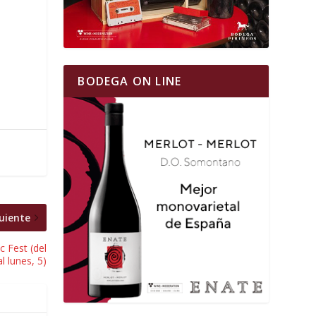
BODEGA ON LINE
uiente
Fest (del
al lunes, 5)