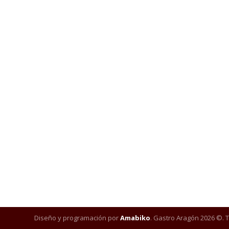
Diseño y programación por
Amabiko
. Gastro Aragón 2026 ©. 