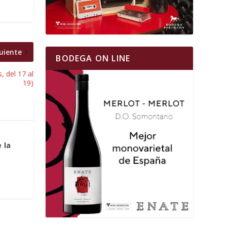
uiente
BODEGA ON LINE
 del 17 al
19)
 la